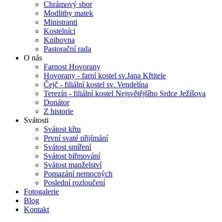
Chrámový sbor
Modlitby matek
Ministranti
Kostelníci
Knihovna
Pastorační rada
O nás
Farnost Hovorany
Hovorany - farní kostel sv.Jana Křtitele
Čejč - filiální kostel sv. Vendelína
Terezín - filiální kostel Nejsvětějšího Srdce Ježíšova
Donátor
Z historie
Svátosti
Svátost křtu
První svaté přijímání
Svátost smíření
Svátost biřmování
Svátost manželství
Pomazání nemocných
Poslední rozloučení
Fotogalerie
Blog
Kontakt