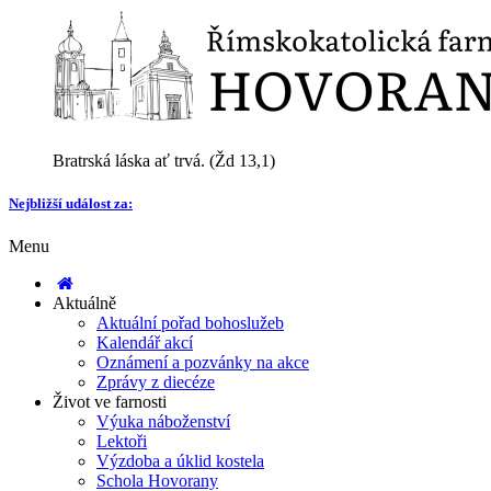
Bratrská láska ať trvá. (Žd 13,1)
Nejbližší událost za:
Menu
Aktuálně
Aktuální pořad bohoslužeb
Kalendář akcí
Oznámení a pozvánky na akce
Zprávy z diecéze
Život ve farnosti
Výuka náboženství
Lektoři
Výzdoba a úklid kostela
Schola Hovorany