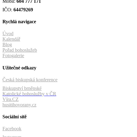
Mobil:
604 777 171
IČO:
64479269
Rychlá navigace
Úvod
Kalendář
Blog
Pořad bohoslužeb
Fotogalerie
Užitečné odkazy
Česká biskupská konference
Biskupství brněnské
Katolické bohoslužby v ČR
Víra.CZ
husitihovorany.cz
Sociální sítě
Facebook