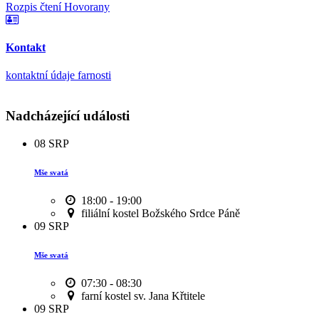
Rozpis čtení Hovorany
Kontakt
kontaktní údaje farnosti
Nadcházející události
08
SRP
Mše svatá
18:00 - 19:00
filiální kostel Božského Srdce Páně
09
SRP
Mše svatá
07:30 - 08:30
farní kostel sv. Jana Křtitele
09
SRP