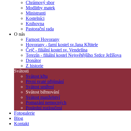
Chrámový sbor
Modlitby matek
Ministranti
Kostelníci
Knihovna
Pastorační rada
O nás
Farnost Hovorany
Hovorany - farní kostel sv.Jana Křtitele
Čejč - filiální kostel sv. Vendelína
Terezín - filiální kostel Nejsvětějšího Srdce Ježíšova
Donátor
Z historie
Svátosti
Svátost křtu
První svaté přijímání
Svátost smíření
Svátost biřmování
Svátost manželství
Pomazání nemocných
Poslední rozloučení
Fotogalerie
Blog
Kontakt