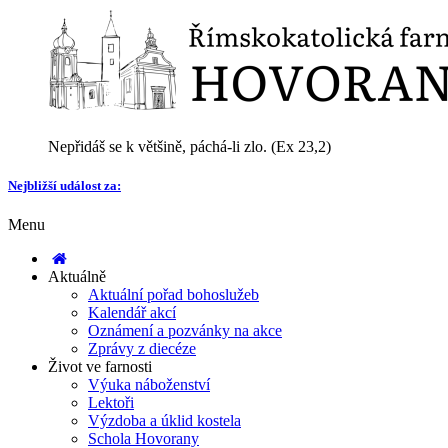
Nepřidáš se k většině, páchá-li zlo. (Ex 23,2)
Nejbližší událost za:
Menu
Aktuálně
Aktuální pořad bohoslužeb
Kalendář akcí
Oznámení a pozvánky na akce
Zprávy z diecéze
Život ve farnosti
Výuka náboženství
Lektoři
Výzdoba a úklid kostela
Schola Hovorany