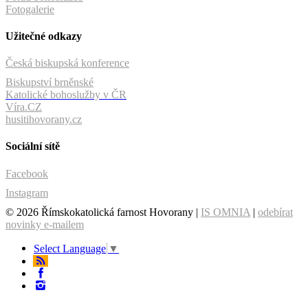
Fotogalerie
Užitečné odkazy
Česká biskupská konference
Biskupství brněnské
Katolické bohoslužby v ČR
Víra.CZ
husitihovorany.cz
Sociální sítě
Facebook
Instagram
© 2026 Římskokatolická farnost Hovorany |
IS OMNIA
|
odebírat
novinky e-mailem
Select Language
▼