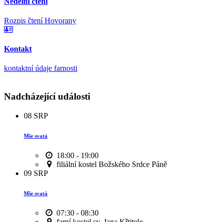
Nedělní čtení
Rozpis čtení Hovorany
Kontakt
kontaktní údaje farnosti
Nadcházející události
08
SRP
Mše svatá
18:00 - 19:00
filiální kostel Božského Srdce Páně
09
SRP
Mše svatá
07:30 - 08:30
farní kostel sv. Jana Křtitele