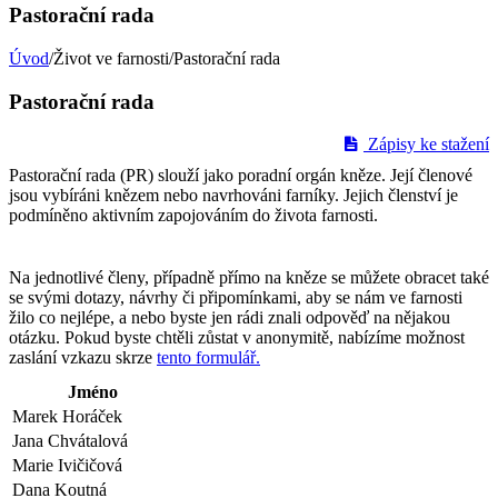
Pastorační rada
Úvod
/Život ve farnosti/Pastorační rada
Pastorační rada
Zápisy ke stažení
Pastorační rada (PR) slouží jako poradní orgán kněze. Její členové
jsou vybíráni knězem nebo navrhováni farníky. Jejich členství je
podmíněno aktivním zapojováním do života farnosti.
Na jednotlivé členy, případně přímo na kněze se můžete obracet také
se svými dotazy, návrhy či připomínkami, aby se nám ve farnosti
žilo co nejlépe, a nebo byste jen rádi znali odpověď na nějakou
otázku. Pokud byste chtěli zůstat v anonymitě, nabízíme možnost
zaslání vzkazu skrze
tento formulář.
Jméno
Marek Horáček
Jana Chvátalová
Marie Ivičičová
Dana Koutná