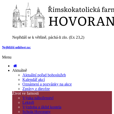
Nepřidáš se k většině, páchá-li zlo. (Ex 23,2)
Nejbližší událost za:
Menu
Aktuálně
Aktuální pořad bohoslužeb
Kalendář akcí
Oznámení a pozvánky na akce
Zprávy z diecéze
Život ve farnosti
Výuka náboženství
Lektoři
Výzdoba a úklid kostela
Schola Hovorany