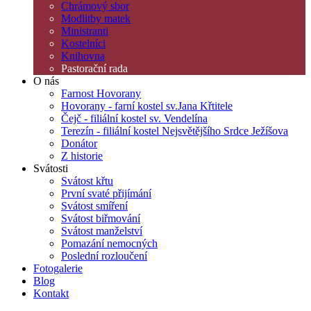
Chrámový sbor
Modlitby matek
Ministranti
Kostelníci
Knihovna
Pastorační rada
O nás
Farnost Hovorany
Hovorany - farní kostel sv.Jana Křtitele
Čejč - filiální kostel sv. Vendelína
Terezín - filiální kostel Nejsvětějšího Srdce Ježíšova
Donátor
Z historie
Svátosti
Svátost křtu
První svaté přijímání
Svátost smíření
Svátost biřmování
Svátost manželství
Pomazání nemocných
Poslední rozloučení
Fotogalerie
Blog
Kontakt