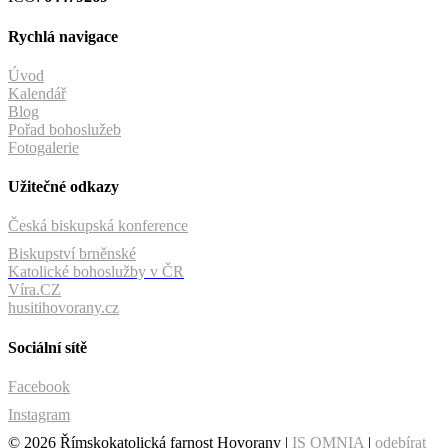
Rychlá navigace
Úvod
Kalendář
Blog
Pořad bohoslužeb
Fotogalerie
Užitečné odkazy
Česká biskupská konference
Biskupství brněnské
Katolické bohoslužby v ČR
Víra.CZ
husitihovorany.cz
Sociální sítě
Facebook
Instagram
© 2026 Římskokatolická farnost Hovorany |
IS OMNIA
|
odebírat