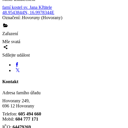
farní kostel sv. Jana Křtitele
48.9543844N, 16.9978344E
Označení:
Hovorany
(Hovorany)
Zařazení
Mše svatá
Sdílejte událost
Kontakt
Adresa farního úřadu
Hovorany 249,
696 12 Hovorany
Telefon:
605 494 660
Mobil:
604 777 171
IČO:
64479269