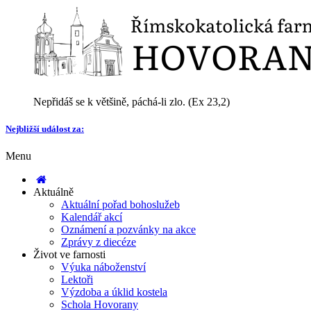
Nepřidáš se k většině, páchá-li zlo. (Ex 23,2)
Nejbližší událost za:
Menu
Aktuálně
Aktuální pořad bohoslužeb
Kalendář akcí
Oznámení a pozvánky na akce
Zprávy z diecéze
Život ve farnosti
Výuka náboženství
Lektoři
Výzdoba a úklid kostela
Schola Hovorany