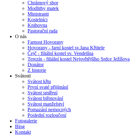
Chrámový sbor
Modlitby matek
Ministranti
Kostelníci
Knihovna
Pastorační rada
O nás
Farnost Hovorany
Hovorany - farní kostel sv.Jana Křtitele
Čejč - filiální kostel sv. Vendelína
Terezín - filiální kostel Nejsvětějšího Srdce Ježíšova
Donátor
Z historie
Svátosti
Svátost křtu
První svaté přijímání
Svátost smíření
Svátost biřmování
Svátost manželství
Pomazání nemocných
Poslední rozloučení
Fotogalerie
Blog
Kontakt