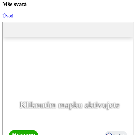
Mše svatá
Úvod
Kliknutím mapku aktivujete