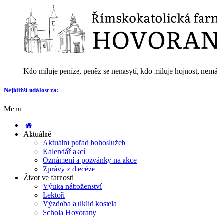
Kdo miluje peníze, peněz se nenasytí, kdo miluje hojnost, nemá
Nejbližší událost za:
Menu
Aktuálně
Aktuální pořad bohoslužeb
Kalendář akcí
Oznámení a pozvánky na akce
Zprávy z diecéze
Život ve farnosti
Výuka náboženství
Lektoři
Výzdoba a úklid kostela
Schola Hovorany