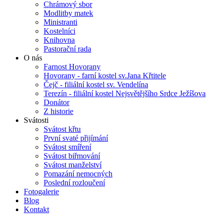
Chrámový sbor
Modlitby matek
Ministranti
Kostelníci
Knihovna
Pastorační rada
O nás
Farnost Hovorany
Hovorany - farní kostel sv.Jana Křtitele
Čejč - filiální kostel sv. Vendelína
Terezín - filiální kostel Nejsvětějšího Srdce Ježíšova
Donátor
Z historie
Svátosti
Svátost křtu
První svaté přijímání
Svátost smíření
Svátost biřmování
Svátost manželství
Pomazání nemocných
Poslední rozloučení
Fotogalerie
Blog
Kontakt