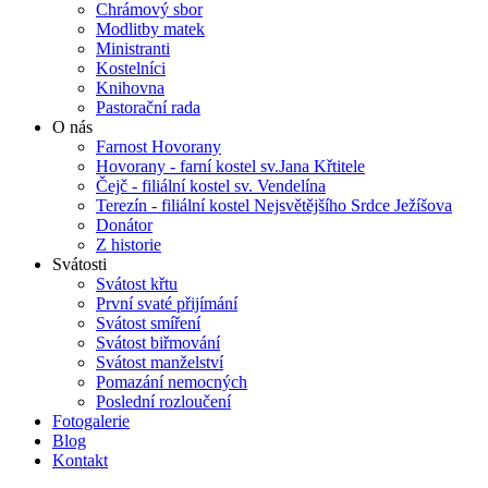
Chrámový sbor
Modlitby matek
Ministranti
Kostelníci
Knihovna
Pastorační rada
O nás
Farnost Hovorany
Hovorany - farní kostel sv.Jana Křtitele
Čejč - filiální kostel sv. Vendelína
Terezín - filiální kostel Nejsvětějšího Srdce Ježíšova
Donátor
Z historie
Svátosti
Svátost křtu
První svaté přijímání
Svátost smíření
Svátost biřmování
Svátost manželství
Pomazání nemocných
Poslední rozloučení
Fotogalerie
Blog
Kontakt