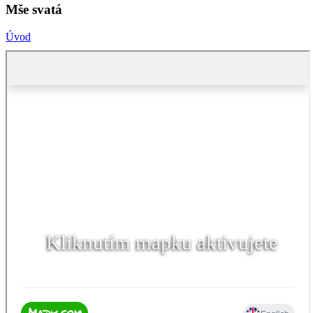
Mše svatá
Úvod
Kliknutím mapku aktivujete