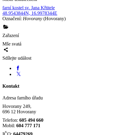
farní kostel sv. Jana Křtitele
48.9543844N, 16.9978344E
Označení:
Hovorany
(Hovorany)
Zařazení
Mše svatá
Sdílejte událost
Kontakt
Adresa farního úřadu
Hovorany 249,
696 12 Hovorany
Telefon:
605 494 660
Mobil:
604 777 171
IČO:
64479269