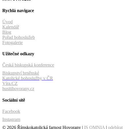
Rychlá navigace
Úvod
Kalendář
Blog
Pořad bohoslužeb
Fotogalerie
Užitečné odkazy
Česká biskupská konference
Biskupství brněnské
Katolické bohoslužby v ČR
Víra.CZ
husitihovorany.cz
Sociální sítě
Facebook
Instagram
© 2026 Římskokatolická farnost Hovorany |
IS OMNIA
|
odebírat