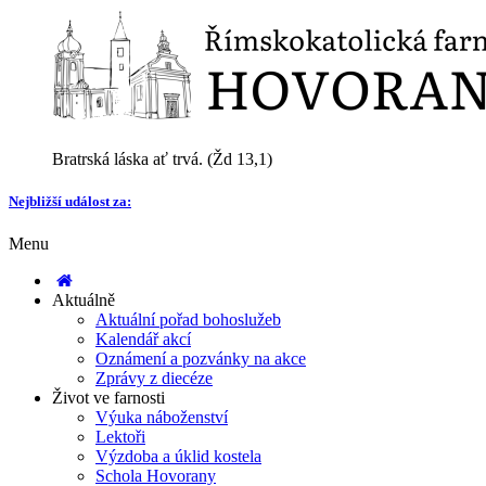
Bratrská láska ať trvá. (Žd 13,1)
Nejbližší událost za:
Menu
Aktuálně
Aktuální pořad bohoslužeb
Kalendář akcí
Oznámení a pozvánky na akce
Zprávy z diecéze
Život ve farnosti
Výuka náboženství
Lektoři
Výzdoba a úklid kostela
Schola Hovorany