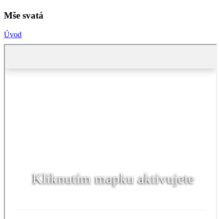
Mše svatá
Úvod
Kliknutím mapku aktivujete