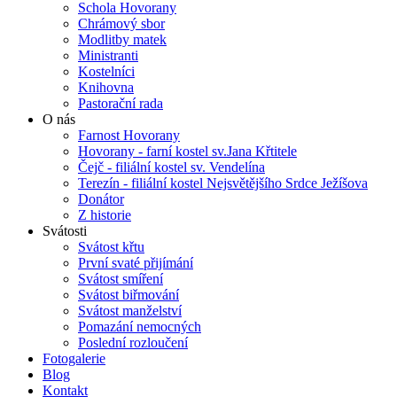
Schola Hovorany
Chrámový sbor
Modlitby matek
Ministranti
Kostelníci
Knihovna
Pastorační rada
O nás
Farnost Hovorany
Hovorany - farní kostel sv.Jana Křtitele
Čejč - filiální kostel sv. Vendelína
Terezín - filiální kostel Nejsvětějšího Srdce Ježíšova
Donátor
Z historie
Svátosti
Svátost křtu
První svaté přijímání
Svátost smíření
Svátost biřmování
Svátost manželství
Pomazání nemocných
Poslední rozloučení
Fotogalerie
Blog
Kontakt