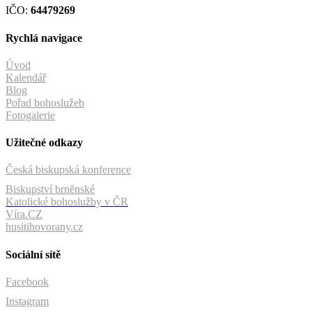
IČO:
64479269
Rychlá navigace
Úvod
Kalendář
Blog
Pořad bohoslužeb
Fotogalerie
Užitečné odkazy
Česká biskupská konference
Biskupství brněnské
Katolické bohoslužby v ČR
Víra.CZ
husitihovorany.cz
Sociální sítě
Facebook
Instagram