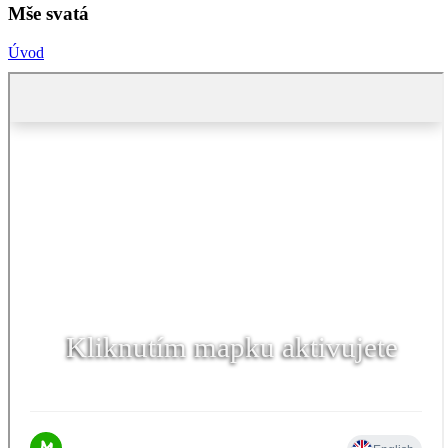
Mše svatá
Úvod
Kliknutím mapku aktivujete