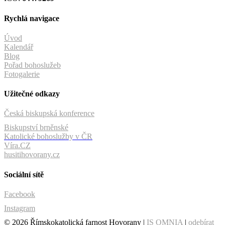
Rychlá navigace
Úvod
Kalendář
Blog
Pořad bohoslužeb
Fotogalerie
Užitečné odkazy
Česká biskupská konference
Biskupství brněnské
Katolické bohoslužby v ČR
Víra.CZ
husitihovorany.cz
Sociální sítě
Facebook
Instagram
© 2026 Římskokatolická farnost Hovorany |
IS OMNIA
|
odebírat