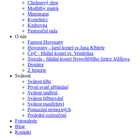
Chrámový sbor
Modlitby matek
Ministranti
Kostelníci
Knihovna
Pastorační rada
O nás
Farnost Hovorany
Hovorany - farní kostel sv.Jana Křtitele
Čejč - filiální kostel sv. Vendelína
Terezín - filiální kostel Nejsvětějšího Srdce Ježíšova
Donátor
Z historie
Svátosti
Svátost křtu
První svaté přijímání
Svátost smíření
Svátost biřmování
Svátost manželství
Pomazání nemocných
Poslední rozloučení
Fotogalerie
Blog
Kontakt