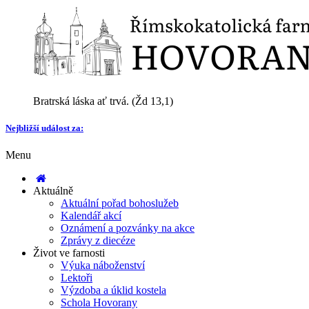
Bratrská láska ať trvá. (Žd 13,1)
Nejbližší událost za:
Menu
Aktuálně
Aktuální pořad bohoslužeb
Kalendář akcí
Oznámení a pozvánky na akce
Zprávy z diecéze
Život ve farnosti
Výuka náboženství
Lektoři
Výzdoba a úklid kostela
Schola Hovorany