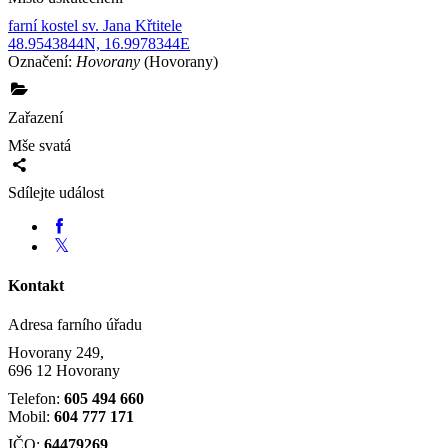
farní kostel sv. Jana Křtitele
48.9543844N, 16.9978344E
Označení:
Hovorany
(Hovorany)
Zařazení
Mše svatá
Sdílejte událost
Kontakt
Adresa farního úřadu
Hovorany 249,
696 12 Hovorany
Telefon:
605 494 660
Mobil:
604 777 171
IČO:
64479269