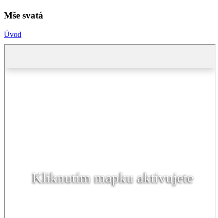
Mše svatá
Úvod
Kliknutím mapku aktivujete