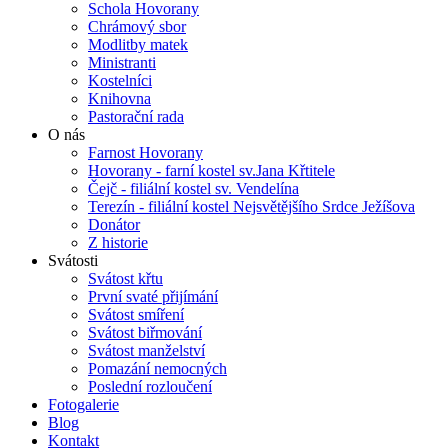
Schola Hovorany
Chrámový sbor
Modlitby matek
Ministranti
Kostelníci
Knihovna
Pastorační rada
O nás
Farnost Hovorany
Hovorany - farní kostel sv.Jana Křtitele
Čejč - filiální kostel sv. Vendelína
Terezín - filiální kostel Nejsvětějšího Srdce Ježíšova
Donátor
Z historie
Svátosti
Svátost křtu
První svaté přijímání
Svátost smíření
Svátost biřmování
Svátost manželství
Pomazání nemocných
Poslední rozloučení
Fotogalerie
Blog
Kontakt