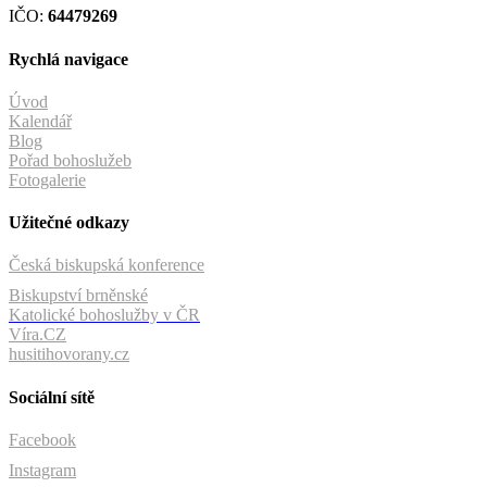
IČO:
64479269
Rychlá navigace
Úvod
Kalendář
Blog
Pořad bohoslužeb
Fotogalerie
Užitečné odkazy
Česká biskupská konference
Biskupství brněnské
Katolické bohoslužby v ČR
Víra.CZ
husitihovorany.cz
Sociální sítě
Facebook
Instagram