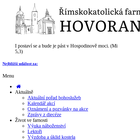
I postaví se a bude je pást v Hospodinově moci. (Mi
5,3)
Nejbližší událost za:
Menu
Aktuálně
Aktuální pořad bohoslužeb
Kalendář akcí
Oznámení a pozvánky na akce
Zprávy z diecéze
Život ve farnosti
Výuka náboženství
Lektoři
Výzdoba a úklid kostela