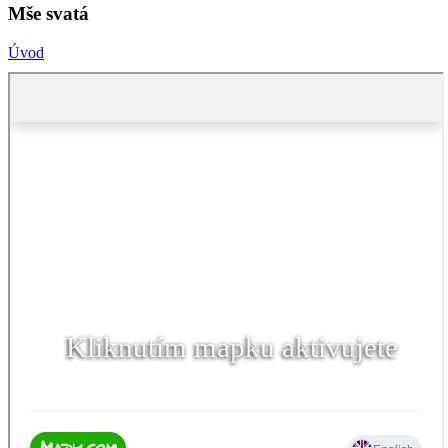
Mše svatá
Úvod
Kliknutím mapku aktivujete