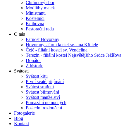
Chrámový sbor
Modlitby matek
Ministranti
Kostelníci
Knihovna
Pastorační rada
O nás
Farnost Hovorany
Hovorany - farní kostel sv.Jana Křtitele
Čejč - filiální kostel sv. Vendelína
Terezín - filiální kostel Nejsvětějšího Srdce Ježíšova
Donátor
Z historie
Svátosti
Svátost křtu
První svaté přijímání
Svátost smíření
Svátost biřmování
Svátost manželství
Pomazání nemocných
Poslední rozloučení
Fotogalerie
Blog
Kontakt