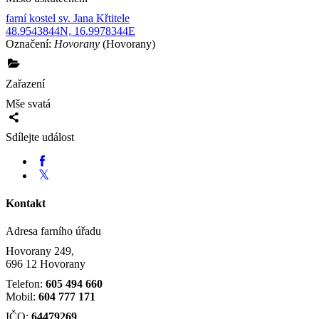
farní kostel sv. Jana Křtitele
48.9543844N, 16.9978344E
Označení:
Hovorany
(Hovorany)
Zařazení
Mše svatá
Sdílejte událost
Kontakt
Adresa farního úřadu
Hovorany 249,
696 12 Hovorany
Telefon:
605 494 660
Mobil:
604 777 171
IČO:
64479269