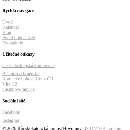
Rychlá navigace
Úvod
Kalendář
Blog
Pořad bohoslužeb
Fotogalerie
Užitečné odkazy
Česká biskupská konference
Biskupství brněnské
Katolické bohoslužby v ČR
Víra.CZ
husitihovorany.cz
Sociální sítě
Facebook
Instagram
© 2026 Římskokatolická farnost Hovorany |
IS OMNIA
|
odebírat