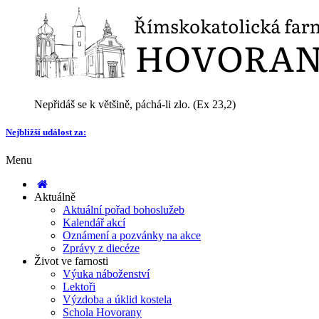
Nepřidáš se k většině, páchá-li zlo. (Ex 23,2)
Nejbližší událost za:
Menu
Aktuálně
Aktuální pořad bohoslužeb
Kalendář akcí
Oznámení a pozvánky na akce
Zprávy z diecéze
Život ve farnosti
Výuka náboženství
Lektoři
Výzdoba a úklid kostela
Schola Hovorany