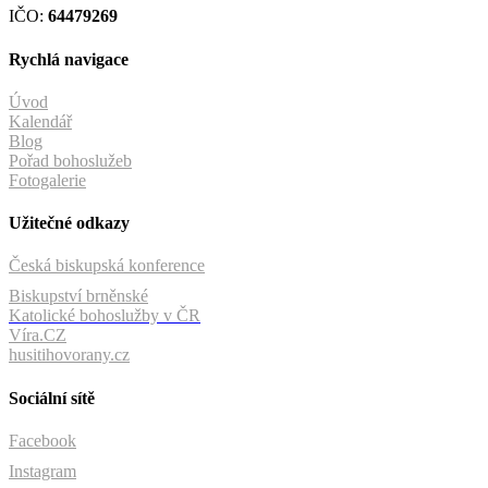
IČO:
64479269
Rychlá navigace
Úvod
Kalendář
Blog
Pořad bohoslužeb
Fotogalerie
Užitečné odkazy
Česká biskupská konference
Biskupství brněnské
Katolické bohoslužby v ČR
Víra.CZ
husitihovorany.cz
Sociální sítě
Facebook
Instagram