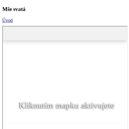
Mše svatá
Úvod
Kliknutím mapku aktivujete