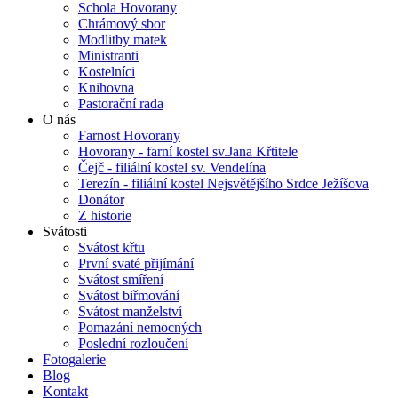
Schola Hovorany
Chrámový sbor
Modlitby matek
Ministranti
Kostelníci
Knihovna
Pastorační rada
O nás
Farnost Hovorany
Hovorany - farní kostel sv.Jana Křtitele
Čejč - filiální kostel sv. Vendelína
Terezín - filiální kostel Nejsvětějšího Srdce Ježíšova
Donátor
Z historie
Svátosti
Svátost křtu
První svaté přijímání
Svátost smíření
Svátost biřmování
Svátost manželství
Pomazání nemocných
Poslední rozloučení
Fotogalerie
Blog
Kontakt