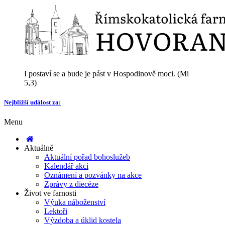
I postaví se a bude je pást v Hospodinově moci. (Mi
5,3)
Nejbližší událost za:
Menu
Aktuálně
Aktuální pořad bohoslužeb
Kalendář akcí
Oznámení a pozvánky na akce
Zprávy z diecéze
Život ve farnosti
Výuka náboženství
Lektoři
Výzdoba a úklid kostela