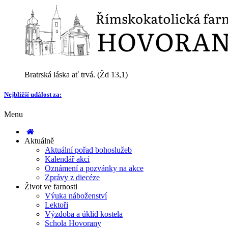
Bratrská láska ať trvá. (Žd 13,1)
Nejbližší událost za:
Menu
Aktuálně
Aktuální pořad bohoslužeb
Kalendář akcí
Oznámení a pozvánky na akce
Zprávy z diecéze
Život ve farnosti
Výuka náboženství
Lektoři
Výzdoba a úklid kostela
Schola Hovorany