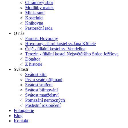
Chrámový sbor
Modlitby matek
Ministranti
Kostelníci
Knihovna
Pastorační rada
O nás
Farnost Hovorany
Hovorany - farní kostel sv.Jana Křtitele
Čejč - filiální kostel sv. Vendelína
Terezín - filiální kostel Nejsvětějšího Srdce Ježíšova
Donátor
Z historie
Svátosti
Svátost křtu
První svaté přijímání
Svátost smíření
Svátost biřmování
Svátost manželství
Pomazání nemocných
Poslední rozloučení
Fotogalerie
Blog
Kontakt