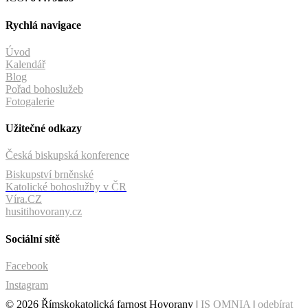
Rychlá navigace
Úvod
Kalendář
Blog
Pořad bohoslužeb
Fotogalerie
Užitečné odkazy
Česká biskupská konference
Biskupství brněnské
Katolické bohoslužby v ČR
Víra.CZ
husitihovorany.cz
Sociální sítě
Facebook
Instagram
© 2026 Římskokatolická farnost Hovorany |
IS OMNIA
|
odebírat