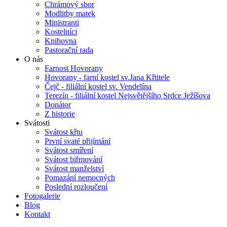
Chrámový sbor
Modlitby matek
Ministranti
Kostelníci
Knihovna
Pastorační rada
O nás
Farnost Hovorany
Hovorany - farní kostel sv.Jana Křtitele
Čejč - filiální kostel sv. Vendelína
Terezín - filiální kostel Nejsvětějšího Srdce Ježíšova
Donátor
Z historie
Svátosti
Svátost křtu
První svaté přijímání
Svátost smíření
Svátost biřmování
Svátost manželství
Pomazání nemocných
Poslední rozloučení
Fotogalerie
Blog
Kontakt