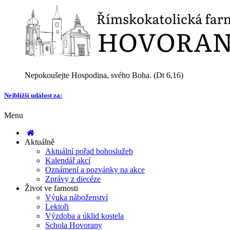
Nepokoušejte Hospodina, svého Boha. (Dt 6,16)
Nejbližší událost za:
Menu
Aktuálně
Aktuální pořad bohoslužeb
Kalendář akcí
Oznámení a pozvánky na akce
Zprávy z diecéze
Život ve farnosti
Výuka náboženství
Lektoři
Výzdoba a úklid kostela
Schola Hovorany