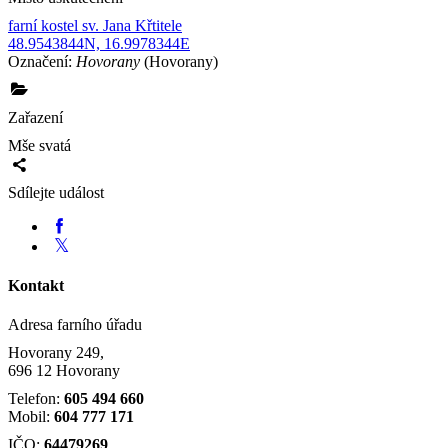
farní kostel sv. Jana Křtitele
48.9543844N, 16.9978344E
Označení:
Hovorany
(Hovorany)
Zařazení
Mše svatá
Sdílejte událost
Kontakt
Adresa farního úřadu
Hovorany 249,
696 12 Hovorany
Telefon:
605 494 660
Mobil:
604 777 171
IČO:
64479269