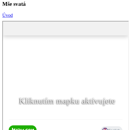
Mše svatá
Úvod
Kliknutím mapku aktivujete