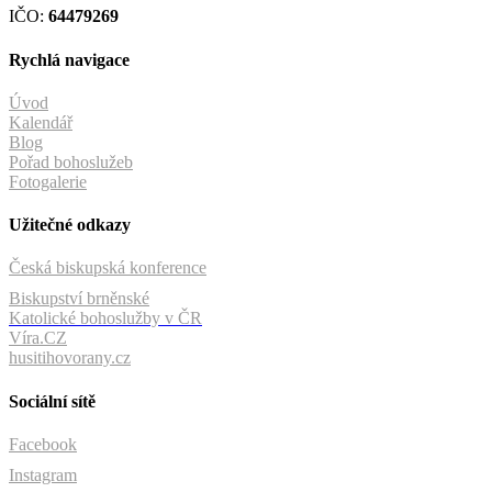
IČO:
64479269
Rychlá navigace
Úvod
Kalendář
Blog
Pořad bohoslužeb
Fotogalerie
Užitečné odkazy
Česká biskupská konference
Biskupství brněnské
Katolické bohoslužby v ČR
Víra.CZ
husitihovorany.cz
Sociální sítě
Facebook
Instagram