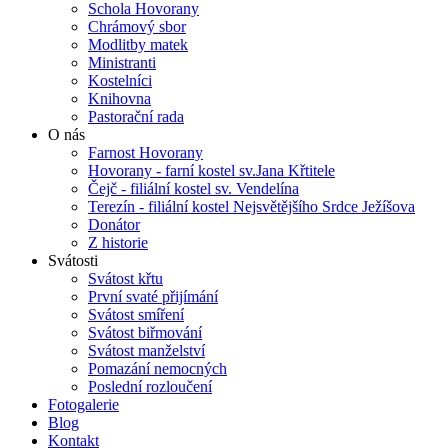
Schola Hovorany
Chrámový sbor
Modlitby matek
Ministranti
Kostelníci
Knihovna
Pastorační rada
O nás
Farnost Hovorany
Hovorany - farní kostel sv.Jana Křtitele
Čejč - filiální kostel sv. Vendelína
Terezín - filiální kostel Nejsvětějšího Srdce Ježíšova
Donátor
Z historie
Svátosti
Svátost křtu
První svaté přijímání
Svátost smíření
Svátost biřmování
Svátost manželství
Pomazání nemocných
Poslední rozloučení
Fotogalerie
Blog
Kontakt