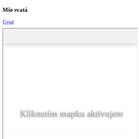
Mše svatá
Úvod
Kliknutím mapku aktivujete