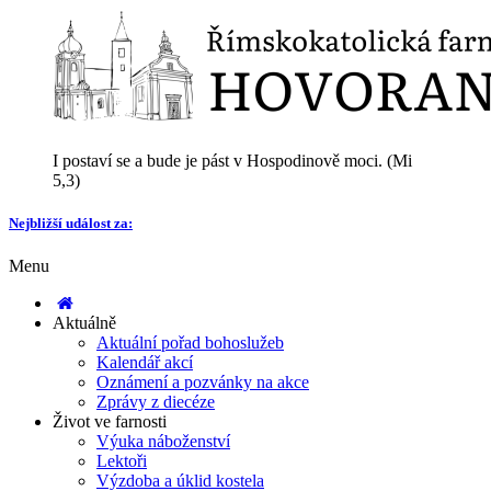
I postaví se a bude je pást v Hospodinově moci. (Mi
5,3)
Nejbližší událost za:
Menu
Aktuálně
Aktuální pořad bohoslužeb
Kalendář akcí
Oznámení a pozvánky na akce
Zprávy z diecéze
Život ve farnosti
Výuka náboženství
Lektoři
Výzdoba a úklid kostela