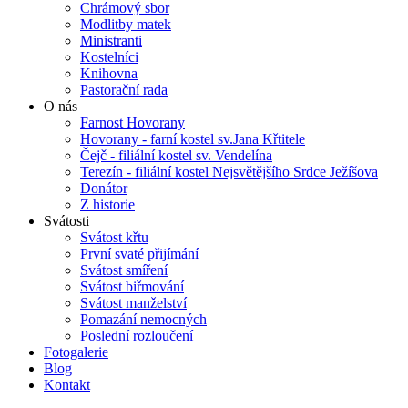
Chrámový sbor
Modlitby matek
Ministranti
Kostelníci
Knihovna
Pastorační rada
O nás
Farnost Hovorany
Hovorany - farní kostel sv.Jana Křtitele
Čejč - filiální kostel sv. Vendelína
Terezín - filiální kostel Nejsvětějšího Srdce Ježíšova
Donátor
Z historie
Svátosti
Svátost křtu
První svaté přijímání
Svátost smíření
Svátost biřmování
Svátost manželství
Pomazání nemocných
Poslední rozloučení
Fotogalerie
Blog
Kontakt