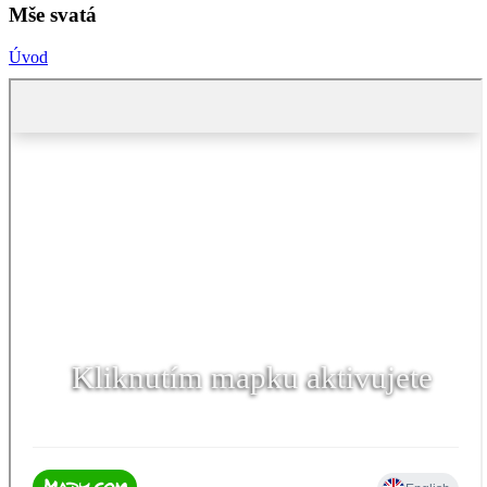
Mše svatá
Úvod
Kliknutím mapku aktivujete