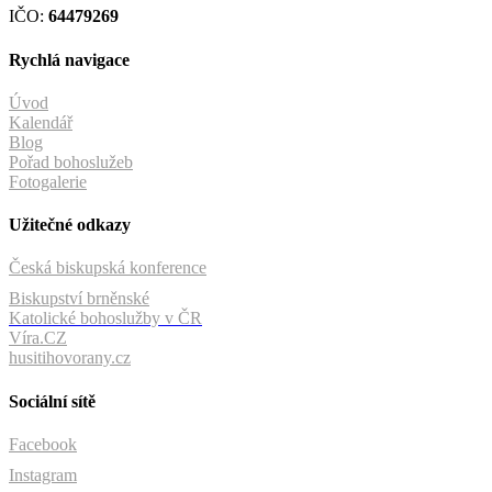
IČO:
64479269
Rychlá navigace
Úvod
Kalendář
Blog
Pořad bohoslužeb
Fotogalerie
Užitečné odkazy
Česká biskupská konference
Biskupství brněnské
Katolické bohoslužby v ČR
Víra.CZ
husitihovorany.cz
Sociální sítě
Facebook
Instagram