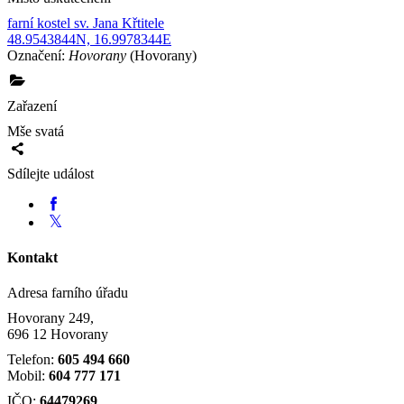
farní kostel sv. Jana Křtitele
48.9543844N, 16.9978344E
Označení:
Hovorany
(Hovorany)
Zařazení
Mše svatá
Sdílejte událost
Kontakt
Adresa farního úřadu
Hovorany 249,
696 12 Hovorany
Telefon:
605 494 660
Mobil:
604 777 171
IČO:
64479269