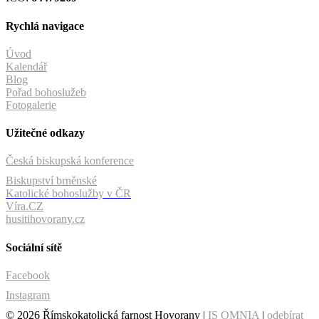
Rychlá navigace
Úvod
Kalendář
Blog
Pořad bohoslužeb
Fotogalerie
Užitečné odkazy
Česká biskupská konference
Biskupství brněnské
Katolické bohoslužby v ČR
Víra.CZ
husitihovorany.cz
Sociální sítě
Facebook
Instagram
© 2026 Římskokatolická farnost Hovorany |
IS OMNIA
|
odebírat