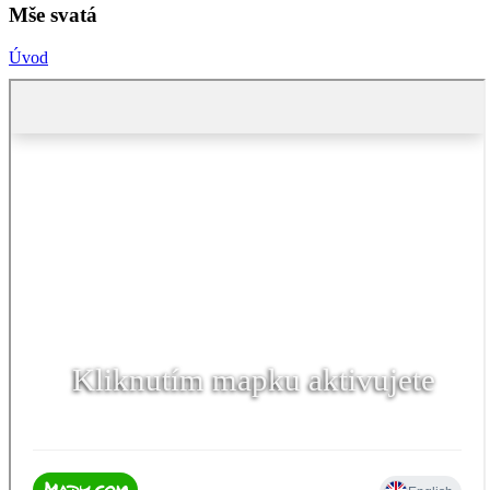
Mše svatá
Úvod
Kliknutím mapku aktivujete