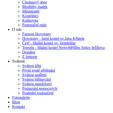
Chrámový sbor
Modlitby matek
Ministranti
Kostelníci
Knihovna
Pastorační rada
O nás
Farnost Hovorany
Hovorany - farní kostel sv.Jana Křtitele
Čejč - filiální kostel sv. Vendelína
Terezín - filiální kostel Nejsvětějšího Srdce Ježíšova
Donátor
Z historie
Svátosti
Svátost křtu
První svaté přijímání
Svátost smíření
Svátost biřmování
Svátost manželství
Pomazání nemocných
Poslední rozloučení
Fotogalerie
Blog
Kontakt