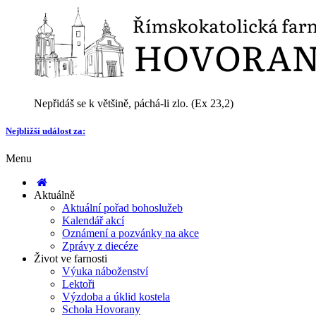
Nepřidáš se k většině, páchá-li zlo. (Ex 23,2)
Nejbližší událost za:
Menu
Aktuálně
Aktuální pořad bohoslužeb
Kalendář akcí
Oznámení a pozvánky na akce
Zprávy z diecéze
Život ve farnosti
Výuka náboženství
Lektoři
Výzdoba a úklid kostela
Schola Hovorany